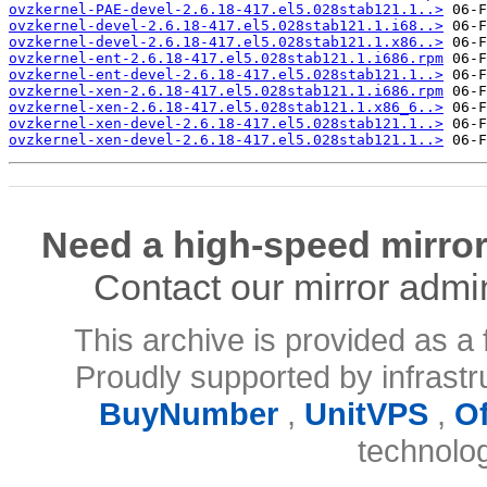
ovzkernel-PAE-devel-2.6.18-417.el5.028stab121.1..>
ovzkernel-devel-2.6.18-417.el5.028stab121.1.i68..>
ovzkernel-devel-2.6.18-417.el5.028stab121.1.x86..>
ovzkernel-ent-2.6.18-417.el5.028stab121.1.i686.rpm
ovzkernel-ent-devel-2.6.18-417.el5.028stab121.1..>
ovzkernel-xen-2.6.18-417.el5.028stab121.1.i686.rpm
ovzkernel-xen-2.6.18-417.el5.028stab121.1.x86_6..>
ovzkernel-xen-devel-2.6.18-417.el5.028stab121.1..>
ovzkernel-xen-devel-2.6.18-417.el5.028stab121.1..>
Need a high-speed mirror
Contact our mirror admi
This archive is provided as a 
Proudly supported by infrast
BuyNumber
,
UnitVPS
,
O
technolo