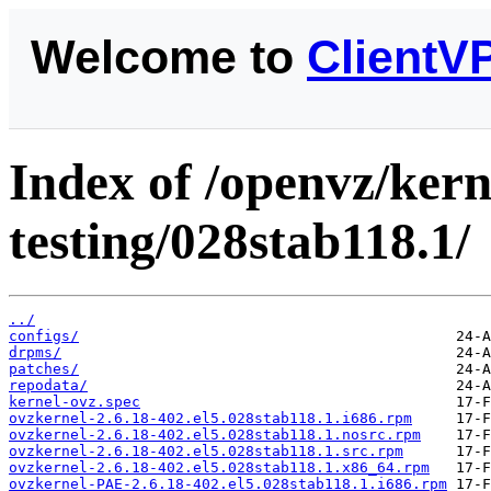
Welcome to
ClientV
Index of /openvz/kern
testing/028stab118.1/
../
configs/
drpms/
patches/
repodata/
kernel-ovz.spec
ovzkernel-2.6.18-402.el5.028stab118.1.i686.rpm
ovzkernel-2.6.18-402.el5.028stab118.1.nosrc.rpm
ovzkernel-2.6.18-402.el5.028stab118.1.src.rpm
ovzkernel-2.6.18-402.el5.028stab118.1.x86_64.rpm
ovzkernel-PAE-2.6.18-402.el5.028stab118.1.i686.rpm