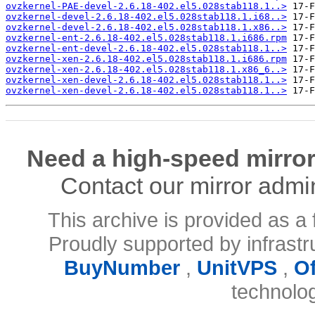
ovzkernel-PAE-devel-2.6.18-402.el5.028stab118.1..>
ovzkernel-devel-2.6.18-402.el5.028stab118.1.i68..>
ovzkernel-devel-2.6.18-402.el5.028stab118.1.x86..>
ovzkernel-ent-2.6.18-402.el5.028stab118.1.i686.rpm
ovzkernel-ent-devel-2.6.18-402.el5.028stab118.1..>
ovzkernel-xen-2.6.18-402.el5.028stab118.1.i686.rpm
ovzkernel-xen-2.6.18-402.el5.028stab118.1.x86_6..>
ovzkernel-xen-devel-2.6.18-402.el5.028stab118.1..>
ovzkernel-xen-devel-2.6.18-402.el5.028stab118.1..>
Need a high-speed mirror
Contact our mirror admi
This archive is provided as a 
Proudly supported by infrast
BuyNumber
,
UnitVPS
,
O
technolo