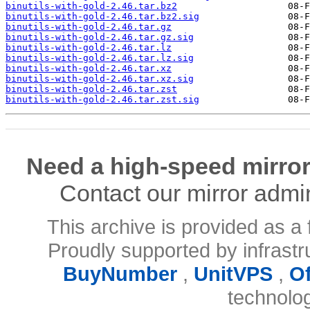
binutils-with-gold-2.46.tar.bz2
binutils-with-gold-2.46.tar.bz2.sig
binutils-with-gold-2.46.tar.gz
binutils-with-gold-2.46.tar.gz.sig
binutils-with-gold-2.46.tar.lz
binutils-with-gold-2.46.tar.lz.sig
binutils-with-gold-2.46.tar.xz
binutils-with-gold-2.46.tar.xz.sig
binutils-with-gold-2.46.tar.zst
binutils-with-gold-2.46.tar.zst.sig
Need a high-speed mirror
Contact our mirror admi
This archive is provided as a 
Proudly supported by infrast
BuyNumber
,
UnitVPS
,
O
technolo