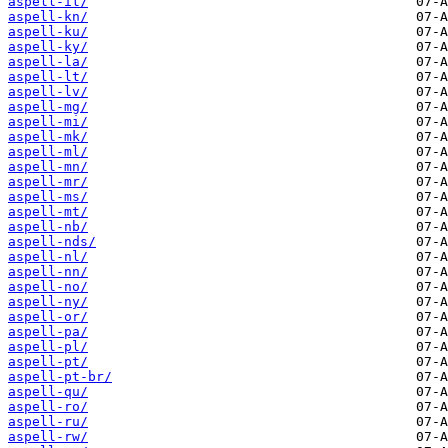
aspell-it/
aspell-kn/
aspell-ku/
aspell-ky/
aspell-la/
aspell-lt/
aspell-lv/
aspell-mg/
aspell-mi/
aspell-mk/
aspell-ml/
aspell-mn/
aspell-mr/
aspell-ms/
aspell-mt/
aspell-nb/
aspell-nds/
aspell-nl/
aspell-nn/
aspell-no/
aspell-ny/
aspell-or/
aspell-pa/
aspell-pl/
aspell-pt/
aspell-pt-br/
aspell-qu/
aspell-ro/
aspell-ru/
aspell-rw/