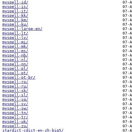
myspell-id/
myspell-is/
myspell-it/
myspell-kk/
myspell-km/
myspell-ku/
myspell-large-en/
myspell-lt/
myspell-lv/
myspell-mi/
myspell-mk/
myspell-ms/
myspell-nb/
myspell-nl/
myspell-nn/
myspell-pl/
myspell-pt/
myspell-pt-br/
myspell-ro/
myspell-ru/
myspell-sk/
myspell-sl/
myspell-sq/
myspell-sv/
myspell-sw/
myspell-tn/
myspell-tr/
myspell-uk/
myspell-zu/
stardict-cdict-en-zh-big5/