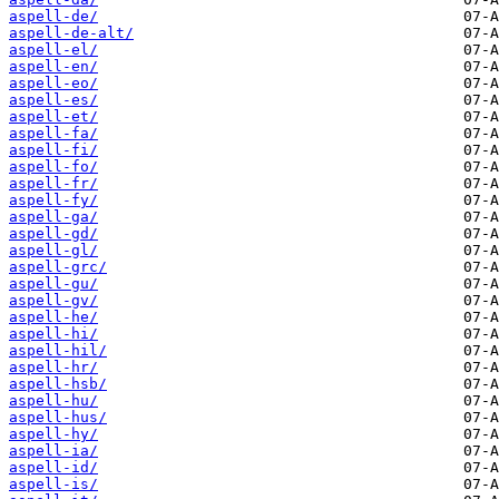
aspell-de/
aspell-de-alt/
aspell-el/
aspell-en/
aspell-eo/
aspell-es/
aspell-et/
aspell-fa/
aspell-fi/
aspell-fo/
aspell-fr/
aspell-fy/
aspell-ga/
aspell-gd/
aspell-gl/
aspell-grc/
aspell-gu/
aspell-gv/
aspell-he/
aspell-hi/
aspell-hil/
aspell-hr/
aspell-hsb/
aspell-hu/
aspell-hus/
aspell-hy/
aspell-ia/
aspell-id/
aspell-is/